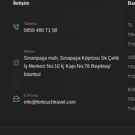
İletişim
Ban
Telefon
TL
0850 480 71 58
TR
TYO
Adres
US
Sinanpaşa mah. Sinapaşa Köprüsü Sk.Çelik
İş Merkezi No:10 İç Kapı No:76 Beşiktaş/
TR
İstanbul
TYO
EU
E-Posta
TR
info@fortouchtravel.com
TYO