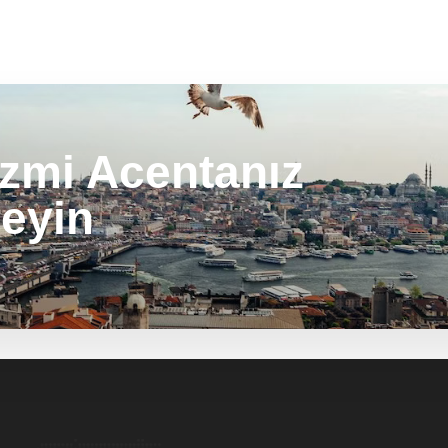
izmi Acentanız
eyin