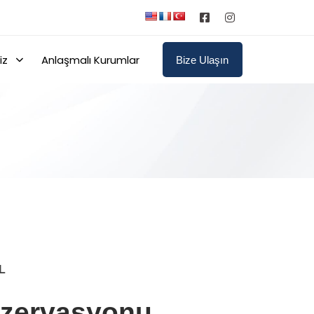
iz
Anlaşmalı Kurumlar
Bize Ulaşın
L
zervasyonu