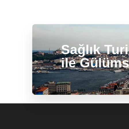
Sağlık Tur
ile Gülüms