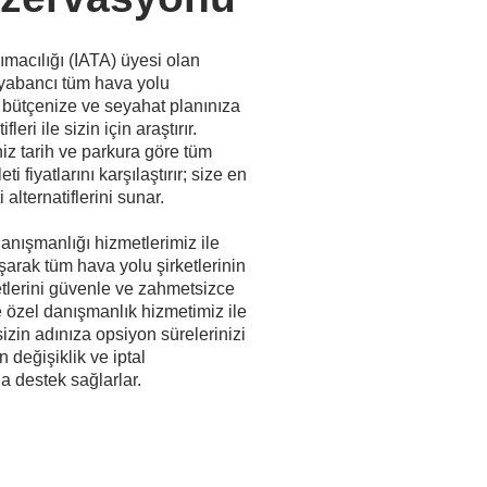
macılığı (IATA) üyesi olan
 yabancı tüm hava yolu
ni; bütçenize ve seyahat planınıza
eri ile sizin için araştırır.
iz tarih ve parkura göre tüm
ti fiyatlarını karşılaştırır; size en
i alternatiflerini sunar.
anışmanlığı hizmetlerimiz ile
arak tüm hava yolu şirketlerinin
tlerini güvenle ve zahmetsizce
ze özel danışmanlık hizmetimiz ile
sizin adınıza opsiyon sürelerinizi
 değişiklik ve iptal
la destek sağlarlar.