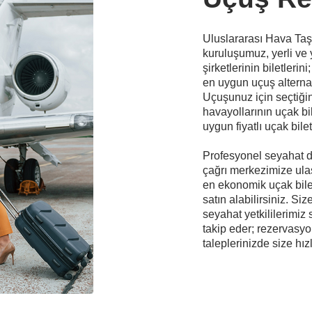
Uluslararası Hava Taşı
kuruluşumuz, yerli ve
şirketlerinin biletleri
en uygun uçuş alternatifl
Uçuşunuz için seçtiğin
havayollarının uçak bile
uygun fiyatlı uçak bilet
Profesyonel seyahat d
çağrı merkezimize ulaş
en ekonomik uçak bile
satın alabilirsiniz. Si
seyahat yetkililerimiz 
takip eder; rezervasyon
taleplerinizde size hız