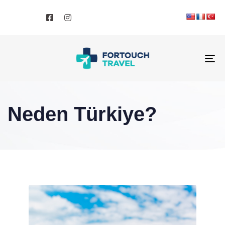
To
na
Neden Türkiye?