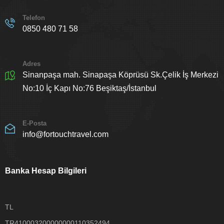
Telefon
0850 480 71 58
Adres
Sinanpaşa mah. Sinapaşa Köprüsü Sk.Çelik İş Merkezi
No:10 İç Kapı No:76 Beşiktaş/İstanbul
E-Posta
info@fortouchtravel.com
Banka Hesap Bilgileri
TL
TR410003200000000110352494