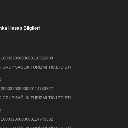
ka Hesap Bilgileri
410003200000000110352494
 GRUP SAĞLIK TURİZMİ TİC.LTD.ŞTİ
D
120003200000000114743527
 GRUP SAĞLIK TURİZMİ TİC.LTD.ŞTİ
R
710003200000000114743532