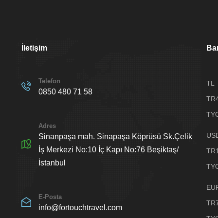
İletişim
Ban
Telefon
TL
0850 480 71 58
TR
TYO
Adres
US
Sinanpaşa mah. Sinapaşa Köprüsü Sk.Çelik
İş Merkezi No:10 İç Kapı No:76 Beşiktaş/
TR
İstanbul
TYO
EU
E-Posta
TR
info@fortouchtravel.com